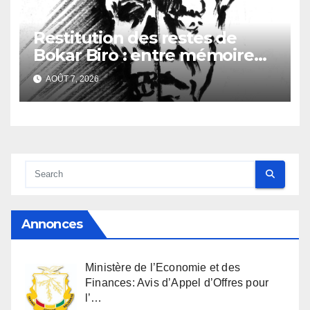
Restitution des restes de
Bokar Biro : entre mémoire
familiale et regard
AOÛT 7, 2026
anthropologique
Annonces
Ministère de l’Economie et des
Finances: Avis d’Appel d’Offres pour
l’…