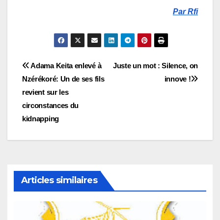
Par Rfi
Navigation
Adama Keita enlevé à
Juste un mot : Silence, on
Nzérékoré: Un de ses fils
innove !
de
revient sur les
l’article
circonstances du
kidnapping
Articles similaires