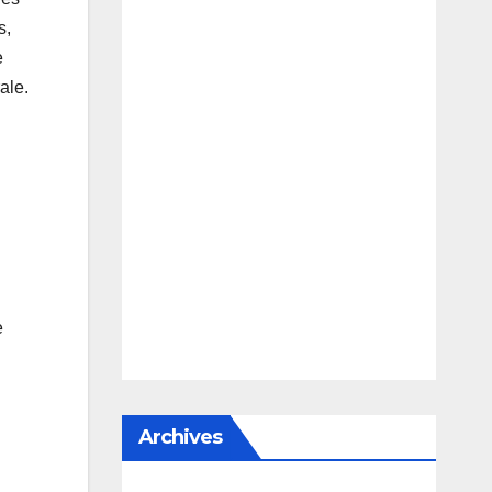
s,
e
ale.
e
Archives