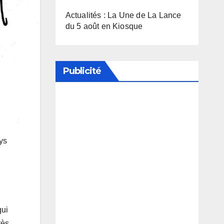
Actualités : La Une de La Lance
du 5 août en Kiosque
Publicité
Soutenez notre média en
désactivant votre bloqueur de
publicité
ys
qui
rès