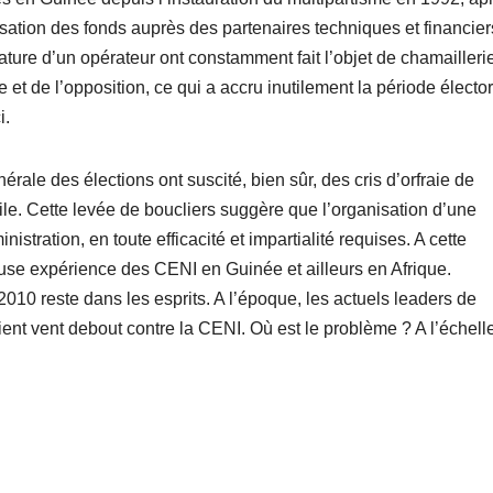
ation des fonds auprès des partenaires techniques et financier
dature d’un opérateur ont constamment fait l’objet de chamailleri
e et de l’opposition, ce qui a accru inutilement la période élector
i.
rale des élections ont suscité, bien sûr, des cris d’orfraie de
ivile. Cette levée de boucliers suggère que l’organisation d’une
istration, en toute efficacité et impartialité requises. A cette
use expérience des CENI en Guinée et ailleurs en Afrique.
2010 reste dans les esprits. A l’époque, les actuels leaders de
nt vent debout contre la CENI. Où est le problème ? A l’échell