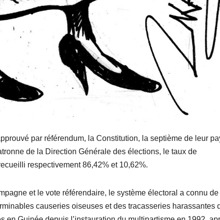
prouvé par référendum, la Constitution, la septième de leur pa
ronne de la Direction Générale des élections, le taux de
 recueilli respectivement 86,42% et 10,62%.
campagne et le vote référendaire, le système électoral a connu de
erminables causeries oiseuses et des tracasseries harassantes 
es en Guinée depuis l’instauration du multipartisme en 1992, ap