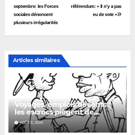
septembre: les Forces
référendum: « Il n’y a pas
de
sociales dénoncent
eu de vote »
l’article
plusieurs irrégularités
Articles similaires
Voyages, emplois décents :
les escrocs piègent de
nombreux jeunes
AOÛT 6, 2026