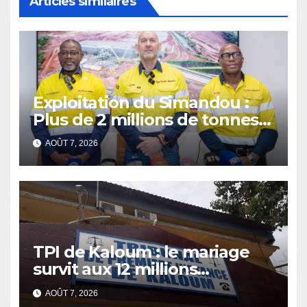
Articles similaires
Exploitation du Simandou :
Plus de 2 millions de tonnes
de fer exportées
AOÛT 7, 2026
TPI de Kaloum : le mariage
survit aux 12 millions
détournés
AOÛT 7, 2026