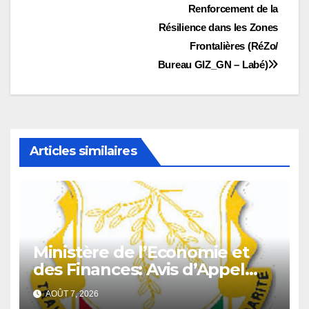
Renforcement de la
Résilience dans les Zones
Frontalières (RéZo/
Bureau GIZ_GN – Labé)
Articles similaires
Ministère de l’Economie et
des Finances: Avis d’Appel
d’Offres pour l’Achat de
AOÛT 7, 2026
matériels informatiques en