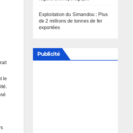
Exploitation du Simandou : Plus
de 2 millions de tonnes de fer
exportées
Publicité
rait
Soutenez notre média en
t le
désactivant votre bloqueur de
ité.
osé
publicité
rs