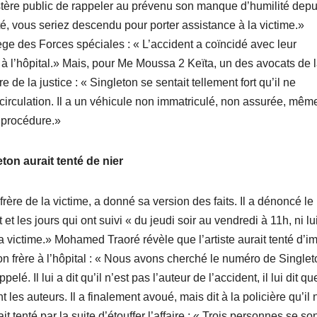
istère public de rappeler au prévenu son manque d’humilité depu
lité, vous seriez descendu pour porter assistance à la victime.»
ge des Forces spéciales : « L’accident a coïncidé avec leur
e à l’hôpital.» Mais, pour Me Moussa 2 Keïta, un des avocats de 
e de la justice : « Singleton se sentait tellement fort qu’il ne
s la circulation. Il a un véhicule non immatriculé, non assurée, mê
a procédure.»
ton aurait tenté de nier
ère de la victime, a donné sa version des faits. Il a dénoncé le
et les jours qui ont suivi « du jeudi soir au vendredi à 11h, ni lui
la victime.» Mohamed Traoré révèle que l’artiste aurait tenté d’i
on frère à l’hôpital : « Nous avons cherché le numéro de Singlet
elé. Il lui a dit qu’il n’est pas l’auteur de l’accident, il lui dit qu
t les auteurs. Il a finalement avoué, mais dit à la policière qu’il 
it tenté par la suite d’étouffer l’affaire : « Trois personnes se so