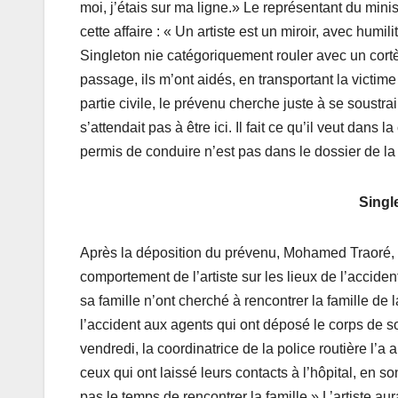
moi, j’étais sur ma ligne.» Le représentant du min
cette affaire : « Un artiste est un miroir, avec humi
Singleton nie catégoriquement rouler avec un cortè
passage, ils m’ont aidés, en transportant la victim
partie civile, le prévenu cherche juste à se soustrair
s’attendait pas à être ici. Il fait ce qu’il veut dan
permis de conduire n’est pas dans le dossier de l
Single
Après la déposition du prévenu, Mohamed Traoré, fr
comportement de l’artiste sur les lieux de l’accident 
sa famille n’ont cherché à rencontrer la famille de 
l’accident aux agents qui ont déposé le corps de s
vendredi, la coordinatrice de la police routière l’a app
ceux qui ont laissé leurs contacts à l’hôpital, en son
pas le temps de rencontrer la famille.» L’artiste aura