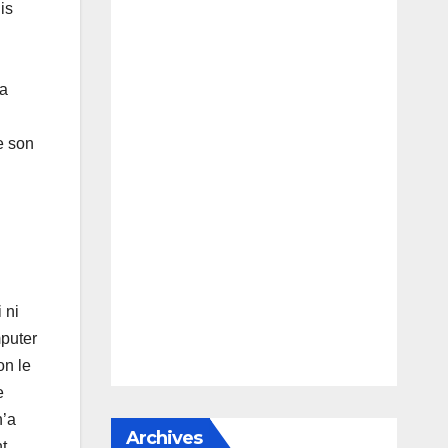
is
la
me son
 ni
mputer
on le
e
n’a
Archives
nt