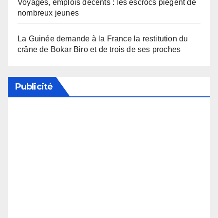
Voyages, emplois décents : les escrocs piègent de
nombreux jeunes
La Guinée demande à la France la restitution du
crâne de Bokar Biro et de trois de ses proches
Publicité
Soutenez notre média en désactivant votre
bloqueur de publicité