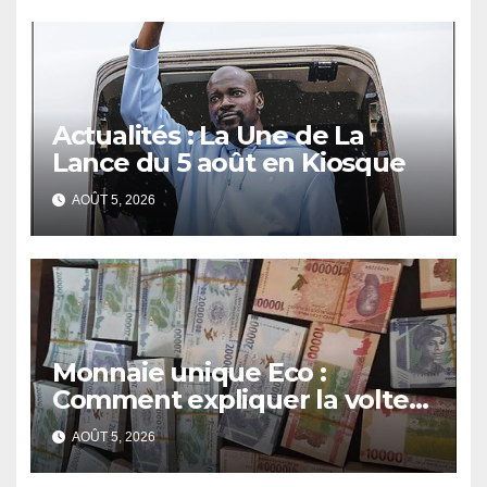
Actualités : La Une de La
Lance du 5 août en Kiosque
AOÛT 5, 2026
Monnaie unique Eco :
Comment expliquer la volte-
face de la Guinée
AOÛT 5, 2026