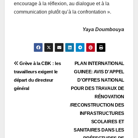
encourage à la réflexion, au dialogue et à la
communication plutôt qu’à la confrontation ».
Yaya Doumbouya
Navigation
Grève à la CBK : les
PLAN INTERNATIONAL
travailleurs exigent le
GUINEE: AVIS D’APPEL
de
départ du directeur
D’OFFRES NATIONAL
l’article
général
POUR DES TRAVAUX DE
RÉNOVATION
/RECONSTRUCTION DES
INFRASTRUCTURES
SCOLAIRES ET
SANITAIRES DANS LES