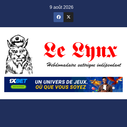
Skip
9 août 2026
to
content