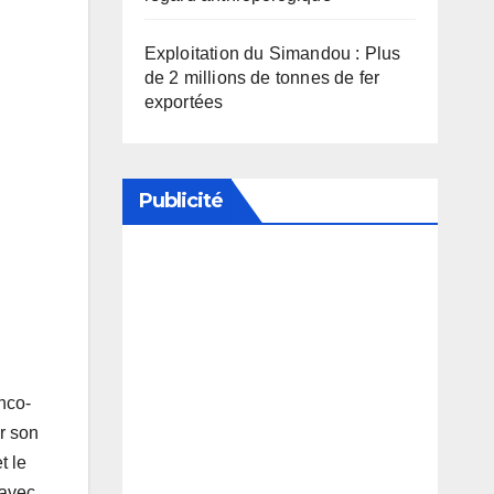
Exploitation du Simandou : Plus
de 2 millions de tonnes de fer
exportées
Publicité
Soutenez notre média en
désactivant votre bloqueur de
publicité
nco-
r son
t le
 avec