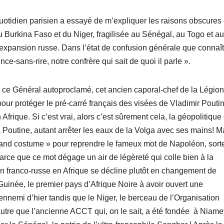
quotidien parisien a essayé de m’expliquer les raisons obscures
u Burkina Faso et du Niger, fragilisée au Sénégal, au Togo et au
’expansion russe. Dans l’état de confusion générale que connaît
ce-sans-rire, notre confrère qui sait de quoi il parle ».
 ce Général autoproclamé, cet ancien caporal-chef de la Légion
ur protéger le pré-carré français des visées de Vladimir Poutin
frique. Si c’est vrai, alors c’est sûrement cela, la géopolitique
Poutine, autant arrêter les eaux de la Volga avec ses mains! M
n grand costume » pour reprendre le fameux mot de Napoléon, sort
 parce que ce mot dégage un air de légèreté qui colle bien à la
ion franco-russe en Afrique se décline plutôt en changement de
 Guinée, le premier pays d’Afrique Noire à avoir ouvert une
nnemi d’hier tandis que le Niger, le berceau de l’Organisation
autre que l’ancienne ACCT qui, on le sait, a été fondée à Niamey