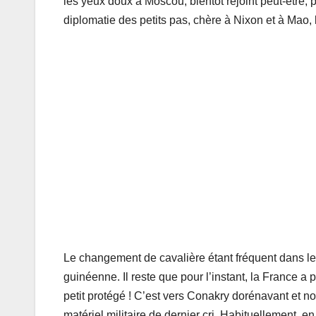
les yeux doux à Moscou, bientôt rejoint peut-être, p
diplomatie des petits pas, chère à Nixon et à Mao,
Le changement de cavalière étant fréquent dans le 
guinéenne. Il reste que pour l’instant, la France a
petit protégé ! C’est vers Conakry dorénavant et n
matériel militaire de dernier cri. Habituellement, 