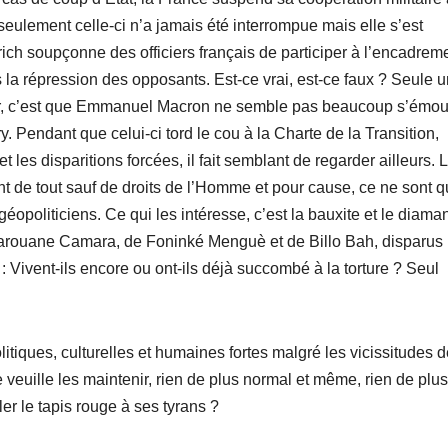
lement celle-ci n’a jamais été interrompue mais elle s’est
rich soupçonne des officiers français de participer à l’encadrem
la répression des opposants. Est-ce vrai, est-ce faux ? Seule 
 sûr, c’est que Emmanuel Macron ne semble pas beaucoup s’émou
. Pendant que celui-ci tord le cou à la Charte de la Transition,
 les disparitions forcées, il fait semblant de regarder ailleurs. 
t de tout sauf de droits de l’Homme et pour cause, ce ne sont 
opoliticiens. Ce qui les intéresse, c’est la bauxite et le diaman
arouane Camara, de Foninké Menguè et de Billo Bah, disparus
 : Vivent-ils encore ou ont-ils déjà succombé à la torture ? Seul
litiques, culturelles et humaines fortes malgré les vicissitudes 
le veuille les maintenir, rien de plus normal et même, rien de plus
er le tapis rouge à ses tyrans ?