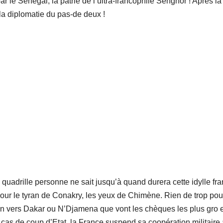
ar le Sénégal, la patrie de l’ultra-francophile Senghor ! Après la
 la diplomatie du pas-de deux !
quadrille personne ne sait jusqu’à quand durera cette idylle fra
 pour le tyran de Conakry, les yeux de Chimène. Rien de trop pou
on vers Dakar ou N’Djamena que vont les chèques les plus gro e
en cas de coup d’Etat, la France suspend sa coopération militaire