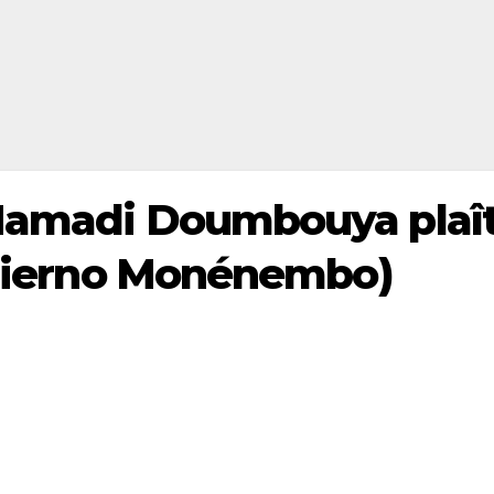
Mamadi Doumbouya plaît-
r Tierno Monénembo)