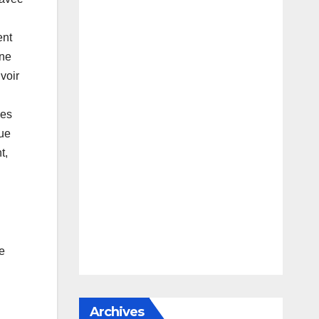
ent
une
voir
Les
que
t,
de
Archives