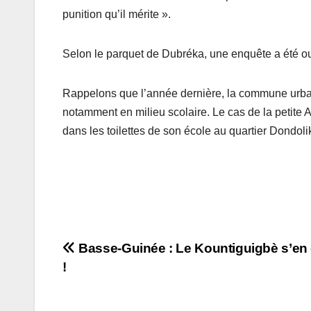
punition qu’il mérite ».
Selon le parquet de Dubréka, une enquête a été ouv
Rappelons que l’année dernière, la commune urbai
notamment en milieu scolaire. Le cas de la petite 
dans les toilettes de son école au quartier Dondolik
Navigation
Basse-Guinée : Le Kountiguigbè s’en e
!
de
l’article