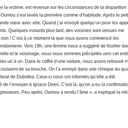
la victime, est revenue sur les circonstances de la disparition
), Oumou s’est levée la première comme d’habitude. Après le peti
grande sœur avec elle. Quand j’ai envoyé quelqu’un pour les appe
ants. Quelques instants plus tard, des voisines sont venues me
dit non ! C’est à ce moment-là que nous avons commencé les
gendarmerie. Vers 19h, une femme nous a suggéré de fouiller da
mille et le voisinage, nous nous sommes précipités vers cet endr
ules un à un. Dans le coffre d’une voiture, nous avons retrouvé 
s coulaient de sa bouche. On l’a envoyé dans une clinique du quar
ctoral de Dubréka. Ceux-ci nous ont informés qu’elle a été
e l’envoyer à Ignace Deen. C’est là, qu’on a eu la confirmati
agresseurs. Peu après, Oumou a rendu l’âme », a expliqué la mè