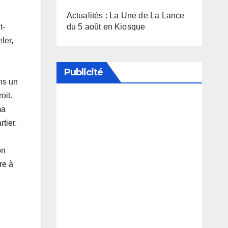
Actualités : La Une de La Lance
t-
du 5 août en Kiosque
ler,
Publicité
ns un
oit.
ma
Soutenez notre média en
tier.
désactivant votre bloqueur de
publicité
on
re à