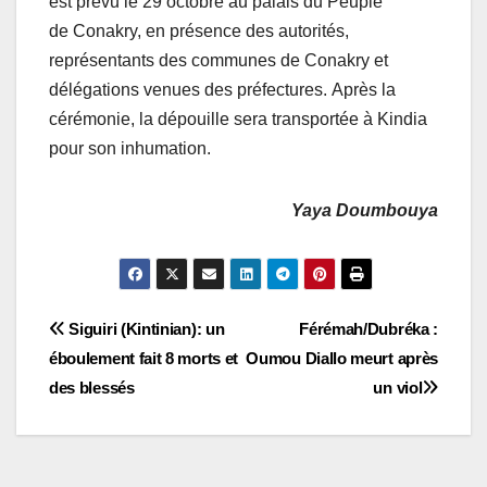
est prévu le 29 octobre au palais du Peuple
de Conakry, en présence des autorités,
représentants des communes de Conakry et
délégations venues des préfectures. Après la
cérémonie, la dépouille sera transportée à Kindia
pour son inhumation.
Yaya Doumbouya
Navigation
Siguiri (Kintinian): un
Férémah/Dubréka :
éboulement fait 8 morts et
Oumou Diallo meurt après
de
des blessés
un viol
l’article