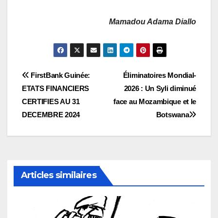
Mamadou Adama Diallo
Navigation
FirstBank Guinée:
Éliminatoires Mondial-
ETATS FINANCIERS
2026 : Un Syli diminué
de
CERTIFIES AU 31
face au Mozambique et le
l’article
DECEMBRE 2024
Botswana
Articles similaires