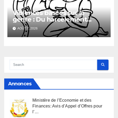
Violences basées sur le
genre : Du harcèlement
sexuel
AOÛT 7, 2026
Annonces
Ministère de l’Economie et des
Finances: Avis d’Appel d’Offres pour
l’…