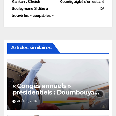
Kankan : Cheick
Kountiguigbè s’en est allé
de
Souleymane Sidibé a
!
l’article
trouvé les « coupables »
Articles similaires
« Congés annuels »
présidentiels : Doumbouya
s’envole, l’opposition s’agite,
AOÛT 5, 2026
l’armée rassure