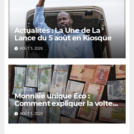
Actualités : La Une de La
Lance du 5 août en Kiosque
AOÛT 5, 2026
Monnaie unique Eco :
Comment expliquer la volte-
face de la Guinée
AOÛT 5, 2026