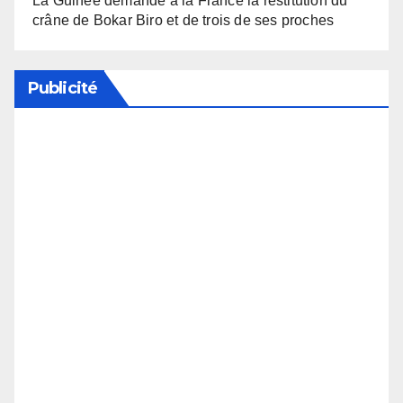
La Guinée demande à la France la restitution du
crâne de Bokar Biro et de trois de ses proches
Publicité
Soutenez notre média en désactivant votre
bloqueur de publicité