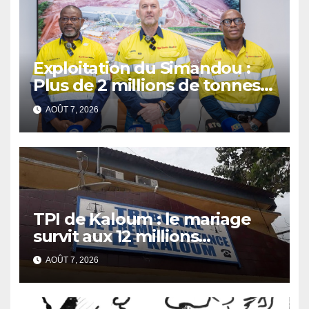
Exploitation du Simandou :
Plus de 2 millions de tonnes
de fer exportées
AOÛT 7, 2026
TPI de Kaloum : le mariage
survit aux 12 millions
détournés
AOÛT 7, 2026