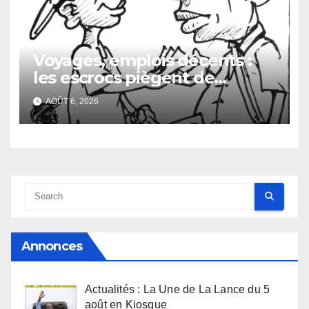
Voyages, emplois décents :
les escrocs piègent de
nombreux jeunes
AOÛT 6, 2026
Annonces
Actualités : La Une de La Lance du 5
août en Kiosque