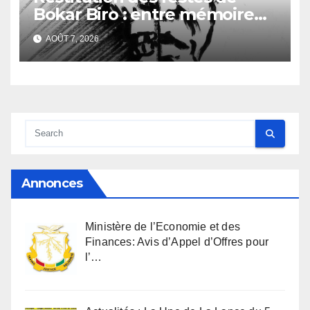
Bokar Biro : entre mémoire
familiale et regard
AOÛT 7, 2026
anthropologique
Annonces
Ministère de l’Economie et des
Finances: Avis d’Appel d’Offres pour
l’…