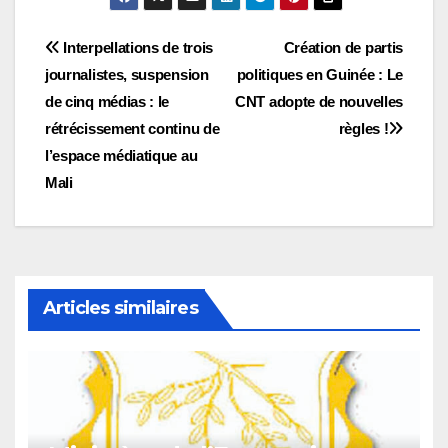
Navigation
Interpellations de trois
Création de partis
journalistes, suspension
politiques en Guinée : Le
de
de cinq médias : le
CNT adopte de nouvelles
l’article
rétrécissement continu de
règles !
l’espace médiatique au
Mali
Articles similaires