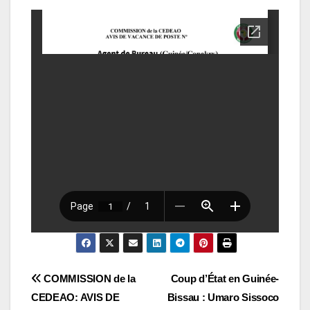
Navigation
COMMISSION de la
Coup d’État en Guinée-
CEDEAO: AVIS DE
Bissau : Umaro Sissoco