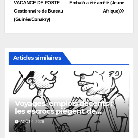
de
VACANCE DE POSTE
Embaló a été arrêté (Jeune
l’article
Gestionnaire de Bureau
Afrique)
(Guinée/Conakry)
Articles similaires
Voyages, emplois décents :
les escrocs piègent de
nombreux jeunes
AOÛT 6, 2026