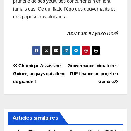
prunelle de ses yeux, ses concurrents n’en font
jamais cas. Ce qui flatte l’égo des gouvernants et
des populations africains.
Abraham Kayoko Doré
Navigation
Chronique Assassine :
Gouvernance migratoire :
Guinée, un pays qui attend
l’UE finance un projet en
de
de grandir !
Gambie
l’article
Articles similaires