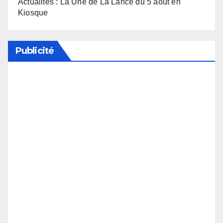
Actualités : La Une de La Lance du 5 août en
Kiosque
Publicité
Soutenez notre média en désactivant votre
bloqueur de publicité