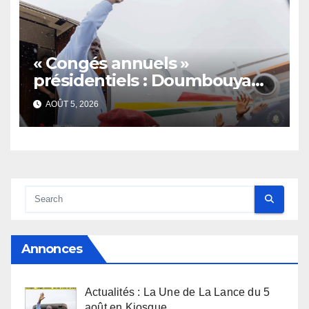
« Congés annuels »
présidentiels : Doumbouya
s’envole, l’opposition s’agite,
AOÛT 5, 2026
l’armée rassure
Annonces
Actualités : La Une de La Lance du 5
août en Kiosque