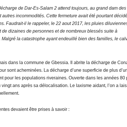
 décharge de Dar-Es-Salam 2 attend toujours, au grand dam des
 autres incommodités. Cette fermeture avait été pourtant décid
 Faudrait-il le rappeler, le 22 aout 2017,
les pluies diluvienne
t de dizaines de personnes et de nombreux blessés suite à
algré la catastrophe ayant endeuillé bien des familles, le cal
mais dans la commune de Gbessia. Il abrite la décharge de Cona
our sont acheminées. La décharge d’une superficie de plus d’u
t pour les populations riveraines. Ouverte dans les années 80 
u vingt ans après sa délocalisation. Le laxisme aidant, l’on a lai
uellement.
tes devaient être prises à savoir :