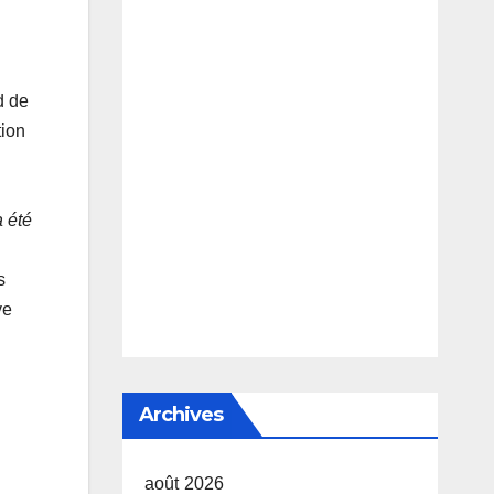
d de
tion
a été
s
ve
Archives
août 2026