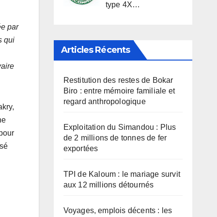
type 4X…
ée par
s qui
Articles Récents
vaire
Restitution des restes de Bokar
Biro : entre mémoire familiale et
regard anthropologique
kry,
ne
Exploitation du Simandou : Plus
pour
de 2 millions de tonnes de fer
ssé
exportées
TPI de Kaloum : le mariage survit
aux 12 millions détournés
Voyages, emplois décents : les