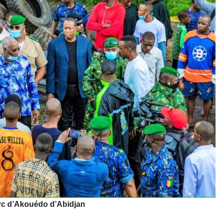
rc d’Akouédo d’Abidjan