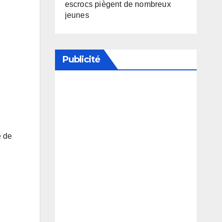
escrocs piègent de nombreux
jeunes
Publicité
Soutenez notre média en
désactivant votre bloqueur de
publicité
e de