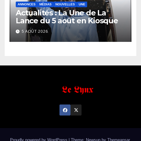
ANNONCES
MÉDIAS
NOUVELLES
UNE
Actualités : La Une de La
Lance du 5 août en Kiosque
5 AOÛT 2026
Proudly powered by WordPress
|
Theme: Newsup by
Themeansar
.