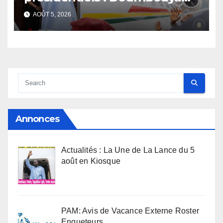
s’envole, l’opposition s’agite,
AOÛT 5, 2026
l’armée rassure
Annonces
Actualités : La Une de La Lance du 5
août en Kiosque
PAM: Avis de Vacance Externe Roster
Enqueteurs