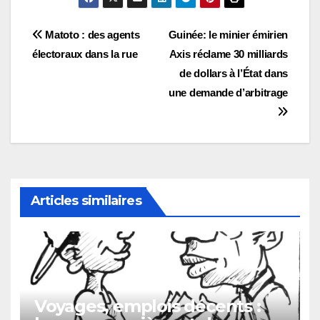
Navigation
Matoto : des agents
Guinée: le minier émirien
électoraux dans la rue
Axis réclame 30 milliards
de
de dollars à l’État dans
l’article
une demande d’arbitrage
Articles similaires
Voyages, emplois décents :