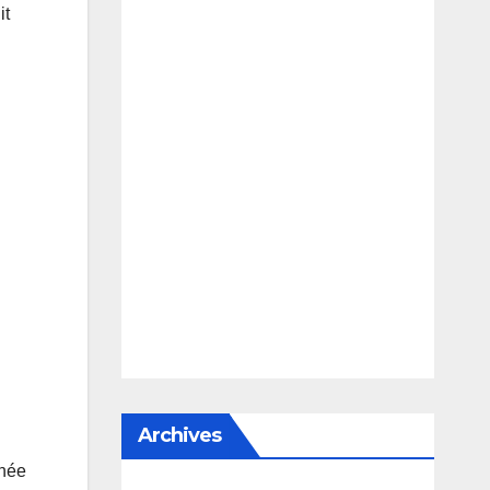
it
Archives
inée