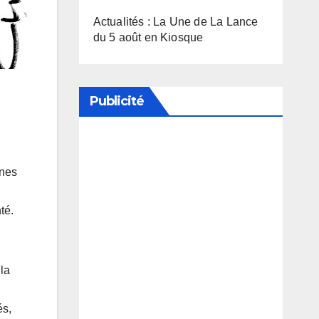
Actualités : La Une de La Lance
du 5 août en Kiosque
Publicité
Soutenez notre média en
nnes
désactivant votre bloqueur de
publicité
té.
la
és,