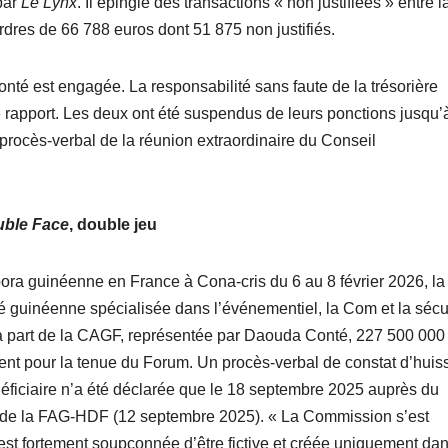
 par
Le Lynx
. Il épingle des transactions « non justifiées » entre l
res de 66 788 euros dont 51 875 non justifiés.
nté est engagée. La responsabilité sans faute de la trésorière
rapport. Les deux ont été suspendus de leurs ponctions jusqu’
procès-verbal de la réunion extraordinaire du Conseil
ble Face
, double jeu
ora guinéenne en France à Cona-cris du 6 au 8 février 2026, la
guinéenne spécialisée dans l’événementiel, la Com et la sécur
a part de la CAGF, représentée par Daouda Conté, 227 500 000
ent pour la tenue du Forum. Un procès-verbal de constat d’huiss
éficiaire n’a été déclarée que le 18 septembre 2025 auprès du
te de la FAG-HDF (12 septembre 2025). « La Commission s’est
e est fortement soupçonnée d’être fictive et créée uniquement dan