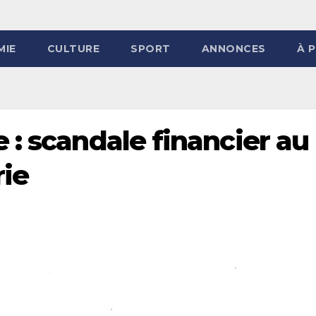
MIE
CULTURE
SPORT
ANNONCES
À 
 : scandale financier au
rie