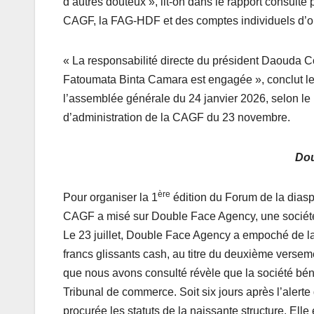
d’autres douteux », lit-on dans le rapport consulté
CAGF, la FAG-HDF et des comptes individuels d’ord
« La responsabilité directe du président Daouda Co
Fatoumata Binta Camara est engagée », conclut le 
l’assemblée générale du 24 janvier 2026, selon le 
d’administration de la CAGF du 23 novembre.
Dou
ère
Pour organiser la 1
édition du Forum de la diasp
CAGF a misé sur Double Face Agency, une société 
Le 23 juillet, Double Face Agency a empoché de l
francs glissants cash, au titre du deuxième versem
que nous avons consulté révèle que la société bén
Tribunal de commerce. Soit six jours après l’aler
procurée les statuts de la naissante structure. Ell