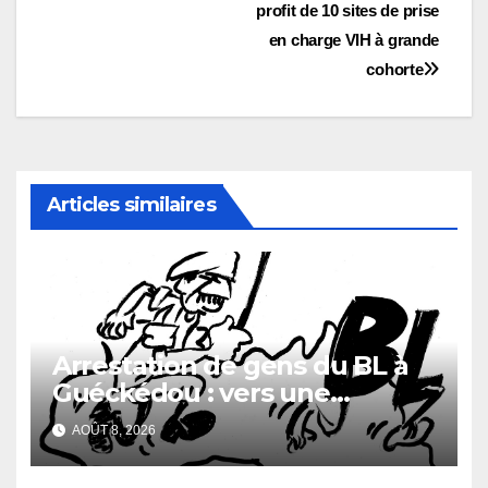
profit de 10 sites de prise
en charge VIH à grande
cohorte
Articles similaires
Arrestation de gens du BL à
Guéckédou : vers une
démission des conseillés du
AOÛT 8, 2026
parti à Ouendé-Kénéma ?