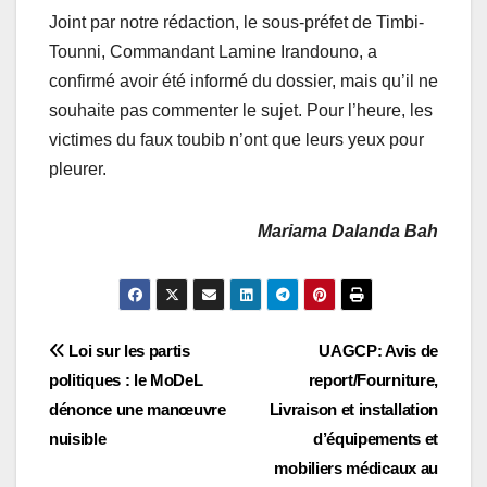
Joint par notre rédaction, le sous-préfet de Timbi-
Tounni, Commandant Lamine Irandouno, a
confirmé avoir été informé du dossier, mais qu’il ne
souhaite pas commenter le sujet. Pour l’heure, les
victimes du faux toubib n’ont que leurs yeux pour
pleurer.
Mariama Dalanda Bah
Navigation
Loi sur les partis
UAGCP: Avis de
politiques : le MoDeL
report/Fourniture,
de
dénonce une manœuvre
Livraison et installation
l’article
nuisible
d’équipements et
mobiliers médicaux au