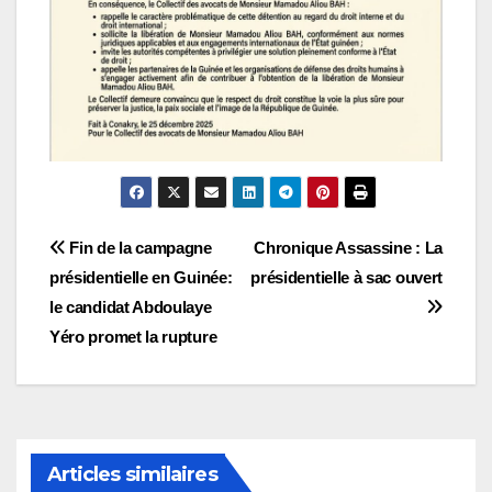
Navigation
Fin de la campagne
Chronique Assassine : La
présidentielle en Guinée:
présidentielle à sac ouvert
de
le candidat Abdoulaye
l’article
Yéro promet la rupture
Articles similaires