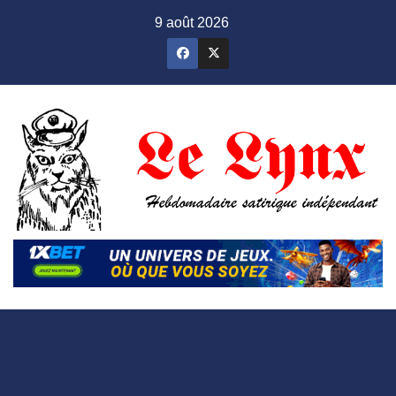
Skip
9 août 2026
to
content