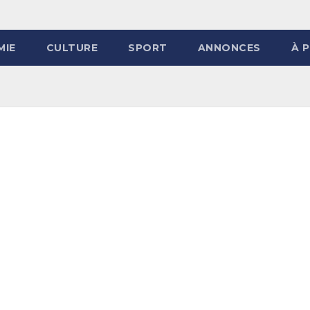
MIE
CULTURE
SPORT
ANNONCES
À 