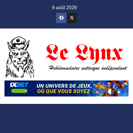
Skip
9 août 2026
to
content