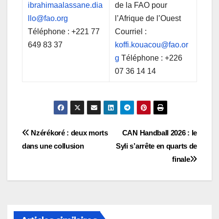
ibrahimaalassane.dia
de la FAO pour
llo@fao.org
l’Afrique de l’Ouest
Téléphone : +221 77
Courriel :
649 83 37
koffi.kouacou@fao.or
g
Téléphone : +226
07 36 14 14
Navigation
Nzérékoré : deux morts
CAN Handball 2026 : le
dans une collusion
Syli s’arrête en quarts de
de
finale
l’article