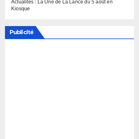
Actualités : La Une de La Lance du 5 août en
Kiosque
Publicité
Soutenez notre média en désactivant votre
bloqueur de publicité