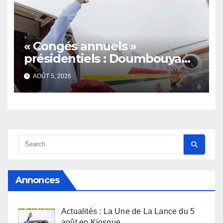
« Congés annuels »
présidentiels : Doumbouya
s’envole, l’opposition s’agite,
AOÛT 5, 2026
l’armée rassure
Annonces
Actualités : La Une de La Lance du 5
août en Kiosque