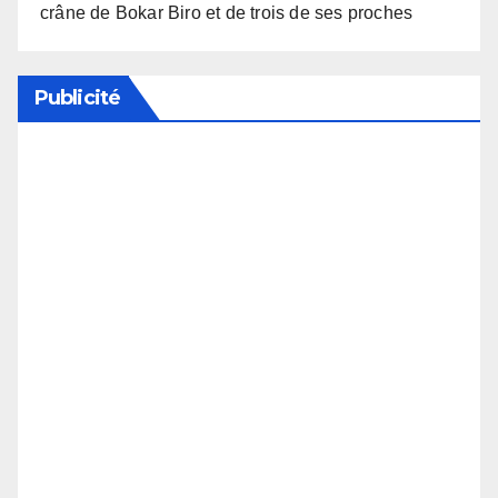
crâne de Bokar Biro et de trois de ses proches
Publicité
Soutenez notre média en désactivant votre
bloqueur de publicité