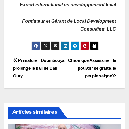
Expert international en développement local
Fondateur et Gérant de Local Development
Consulting, LLC
Navigation
Primature : Doumbouya
Chronique Assassine : le
prolonge le bail de Bah
pouvoir se gratte, le
de
Oury
peuple saigne
l’article
Articles similaires