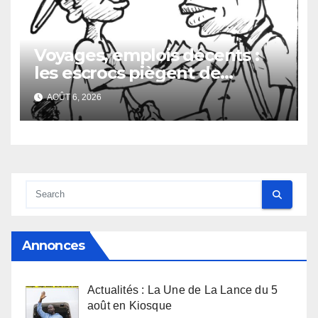
Voyages, emplois décents :
les escrocs piègent de
nombreux jeunes
AOÛT 6, 2026
Annonces
Actualités : La Une de La Lance du 5
août en Kiosque