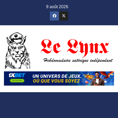
Skip
9 août 2026
to
content