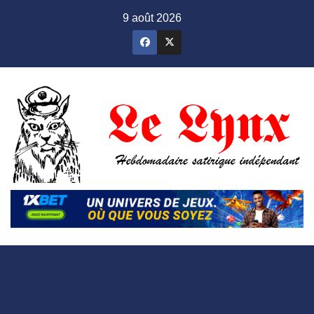
Skip
9 août 2026
to
content