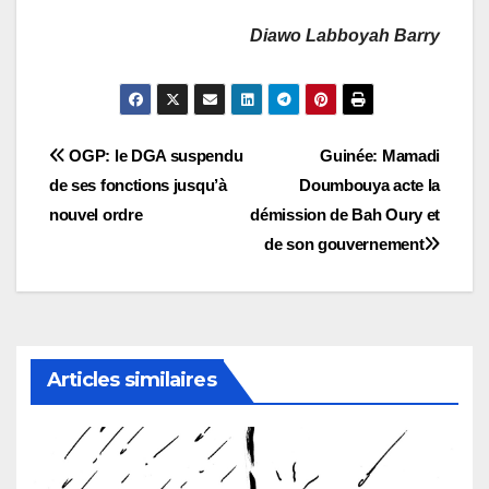
Diawo Labboyah Barry
Navigation
OGP: le DGA suspendu
Guinée: Mamadi
de ses fonctions jusqu’à
Doumbouya acte la
de
nouvel ordre
démission de Bah Oury et
l’article
de son gouvernement
Articles similaires