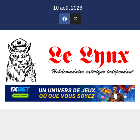
Skip
10 août 2026
to
content