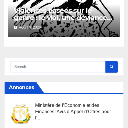
Violences basées sur le
genre : le viol, une déviance
aussi vieille que l’humanité
AOÛT 9, 2026
Annonces
Ministère de l’Economie et des
Finances: Avis d’Appel d’Offres pour
l’…