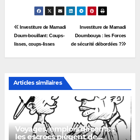
Navigation
Investiture de Mamadi
Investiture de Mamadi
Doum-bouillant: Coups-
Doumbouya : les Forces
de
lisses, coups-lisses
de sécurité débordées ?
l’article
Articles similaires
Voyages, emplois décents :
les escrocs piègent de