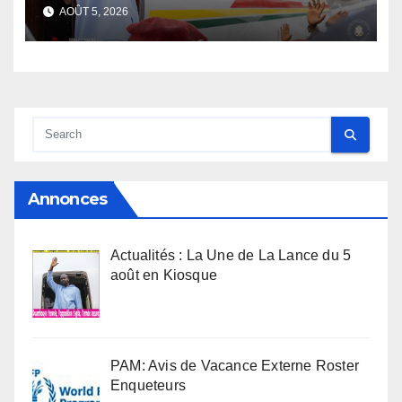
s’envole, l’opposition s’agite,
AOÛT 5, 2026
l’armée rassure
Annonces
Actualités : La Une de La Lance du 5
août en Kiosque
PAM: Avis de Vacance Externe Roster
Enqueteurs