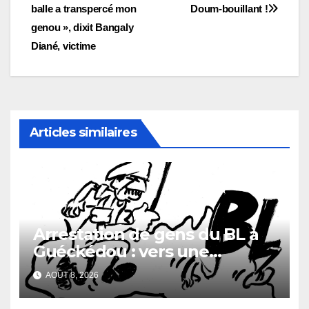
de
balle a transpercé mon
Doum-bouillant !
l’article
genou », dixit Bangaly
Diané, victime
Articles similaires
Arrestation de gens du BL à
Guéckédou : vers une
démission des conseillés du
AOÛT 8, 2026
parti à Ouendé-Kénéma ?