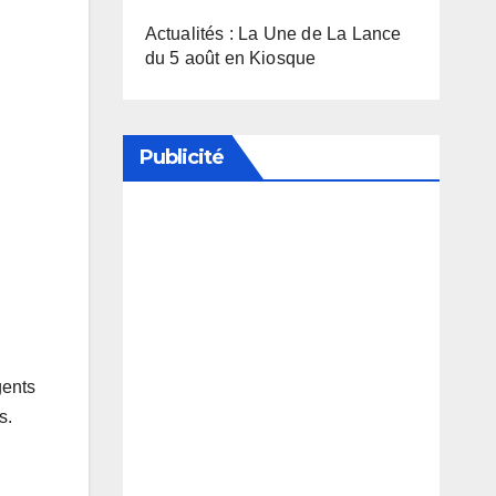
Actualités : La Une de La Lance
du 5 août en Kiosque
Publicité
Soutenez notre média en
désactivant votre bloqueur de
publicité
gents
s.