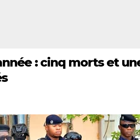
’année : cinq morts et un
és