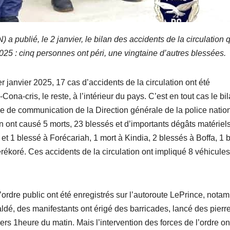
a publié, le 2 janvier, le bilan des accidents de la circulation 
025 : cinq personnes ont péri, une vingtaine d’autres blessées.
r janvier 2025, 17 cas d’accidents de la circulation ont été
ona-cris, le reste, à l’intérieur du pays. C’est en tout cas le bi
ée de communication de la Direction générale de la police natio
n ont causé 5 morts, 23 blessés et d’importants dégâts matériels
et 1 blessé à Forécariah, 1 mort à Kindia, 2 blessés à Boffa, 1 
ékoré. Ces accidents de la circulation ont impliqué 8 véhicules
’ordre public ont été enregistrés sur l’autoroute LePrince, nota
é, des manifestants ont érigé des barricades, lancé des pierr
s 1heure du matin. Mais l’intervention des forces de l’ordre on