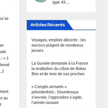
type 4X…
qui se
Articles Récents
Voyages, emplois décents : les
escrocs piègent de nombreux
lan
jeunes
nale
 : « 1
La Guinée demande à la France
blessé
la restitution du crâne de Bokar
, 2
Biro et de trois de ses proches
« Congés annuels »
mment
présidentiels : Doumbouya
s’envole, l’opposition s’agite,
es au
l’armée rassure
t