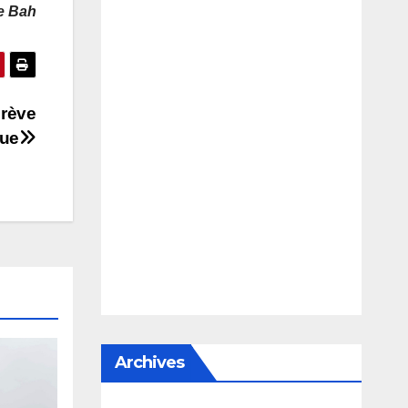
e Bah
grève
ue
Archives