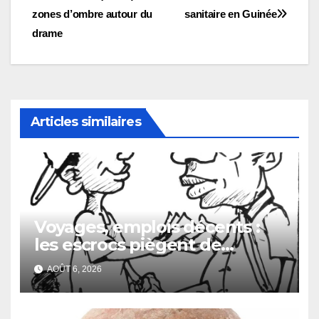
de
zones d’ombre autour du
sanitaire en Guinée
l’article
drame
Articles similaires
Voyages, emplois décents :
les escrocs piègent de
nombreux jeunes
AOÛT 6, 2026