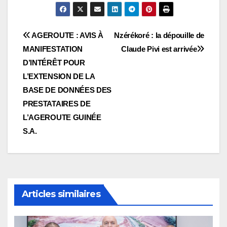
Navigation
AGEROUTE : AVIS À
Nzérékoré : la dépouille de
MANIFESTATION
Claude Pivi est arrivée
de
D’INTÉRÊT POUR
l’article
L’EXTENSION DE LA
BASE DE DONNÉES DES
PRESTATAIRES DE
L’AGEROUTE GUINÉE
S.A.
Articles similaires