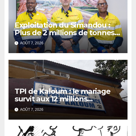
Exploitation du Simandou :
Plus de 2 millions de tonnes
de fer exportées
AOÛT 7, 2026
TPI de Kaloum : le mariage
survit aux 12 millions
détournés
AOÛT 7, 2026