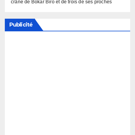
crâne de Bokar Biro et de trois de ses proches
Publicité
Soutenez notre média en désactivant votre
bloqueur de publicité