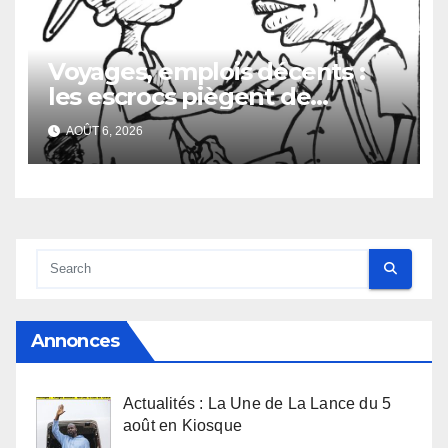
Voyages, emplois décents :
les escrocs piègent de
nombreux jeunes
AOÛT 6, 2026
Annonces
Actualités : La Une de La Lance du 5
août en Kiosque