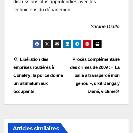
discussions plus approfondies avec les
techniciens du département.
Yacine Diallo
Navigation
Libération des
Procès complémentaire
emprises routières à
des crimes de 2009 : « La
de
Conakry: la police donne
balle a transpercé mon
l’article
un ultimatum aux
genou », dixit Bangaly
occupants
Diané, victime
Articles similaires