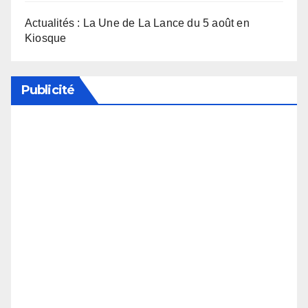
Actualités : La Une de La Lance du 5 août en
Kiosque
Publicité
Soutenez notre média en désactivant votre
bloqueur de publicité