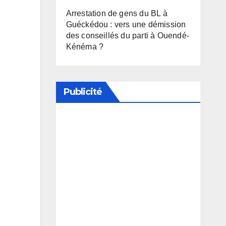
Arrestation de gens du BL à
Guéckédou : vers une démission
des conseillés du parti à Ouendé-
Kénéma ?
Publicité
Soutenez notre média en
désactivant votre bloqueur de
publicité