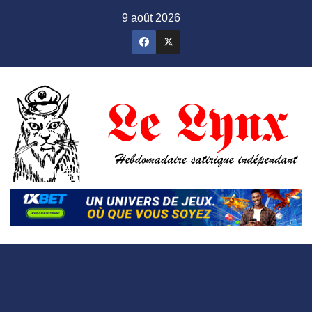
Skip
9 août 2026
to
content