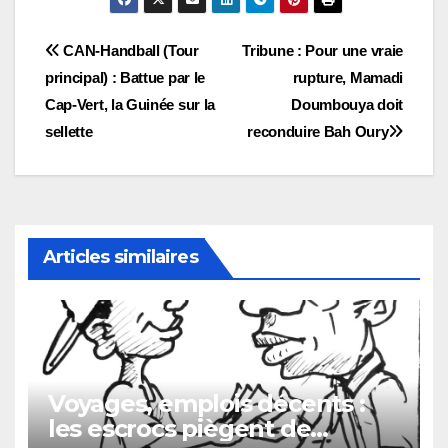
Navigation
CAN-Handball (Tour
Tribune : Pour une vraie
principal) : Battue par le
rupture, Mamadi
de
Cap-Vert, la Guinée sur la
Doumbouya doit
l’article
sellette
reconduire Bah Oury
Articles similaires
Voyages, emplois décents :
les escrocs piègent de