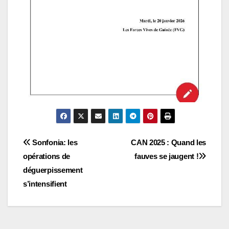
Navigation
Sonfonia: les
CAN 2025 : Quand les
opérations de
fauves se jaugent !
de
déguerpissement
l’article
s’intensifient