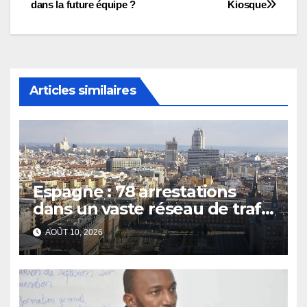
dans la future équipe ?
Kiosque
l’article
Articles similaires
Espagne : 78 arrestations
dans un vaste réseau de trafic
d’êtres humains et de drogue
AOÛT 10, 2026