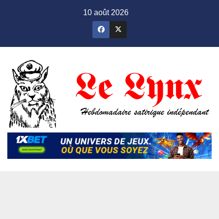
Skip
10 août 2026
to
content