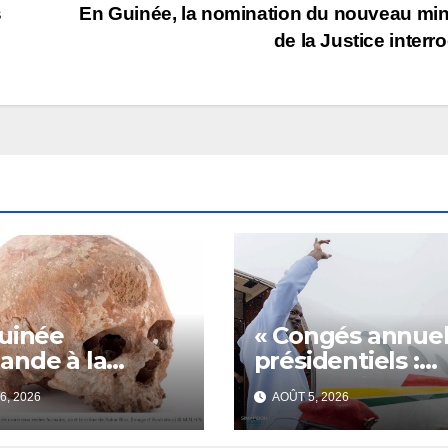
s
En Guinée, la nomination du nouveau min
de la Justice interr
uinée
« Congés annuel
nde à la
présidentiels :
ce la restitution
Doumbouya
6, 2026
AOÛT 5, 2026
râne de Bokar
s’envole,
 et de trois de
l’opposition s’agi