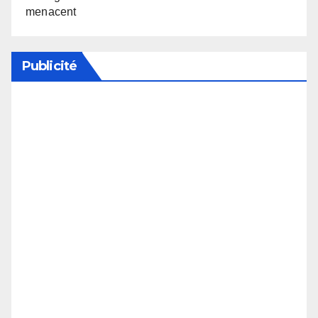
menacent
Publicité
Soutenez notre média en désactivant votre
bloqueur de publicité