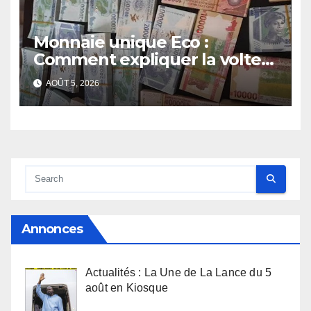
Monnaie unique Eco :
Comment expliquer la volte-
face de la Guinée
AOÛT 5, 2026
Annonces
Actualités : La Une de La Lance du 5
août en Kiosque