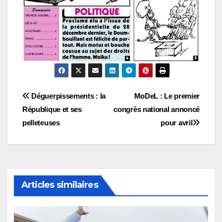
Navigation
Déguerpissements : la
MoDeL : Le premier
République et ses
congrès national annoncé
de
pelleteuses
pour avril
l’article
Articles similaires