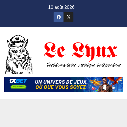
Skip
10 août 2026
to
content