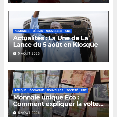
ANNONCES
MÉDIAS
NOUVELLES
UNE
Actualités : La Une de La
Lance du 5 août en Kiosque
5 AOÛT 2026
AFRIQUE
ÉCONOMIE
NOUVELLES
SOCIÉTÉ
UNE
Monnaie unique Eco :
Comment expliquer la volte-
face de la Guinée
5 AOÛT 2026