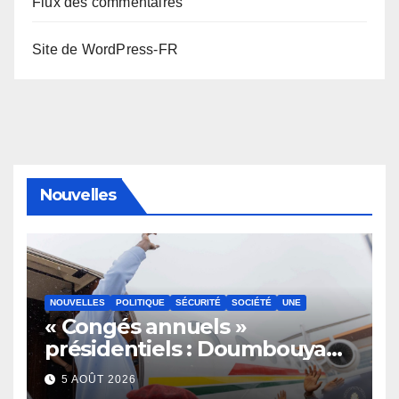
Flux des commentaires
Site de WordPress-FR
Nouvelles
NOUVELLES
POLITIQUE
SÉCURITÉ
SOCIÉTÉ
UNE
« Congés annuels »
présidentiels : Doumbouya
s’envole, l’opposition s’agite,
5 AOÛT 2026
l’armée rassure