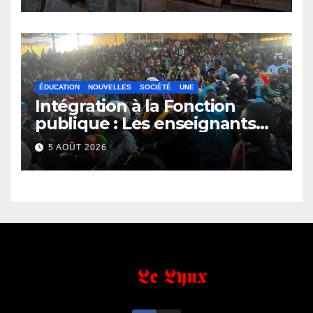
ÉDUCATION
NOUVELLES
SOCIÉTÉ
UNE
Intégration à la Fonction
publique : Les enseignants
contractuels haussent le ton
5 AOÛT 2026
et menacent