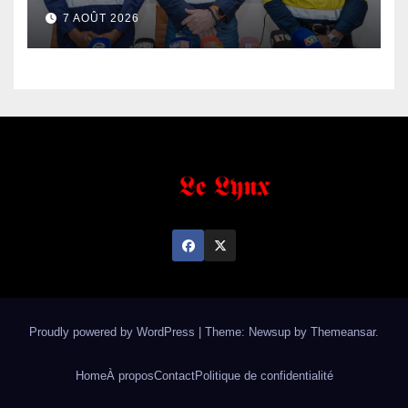
de fer exportées
7 AOÛT 2026
Proudly powered by WordPress
|
Theme: Newsup by
Themeansar
.
Home
À propos
Contact
Politique de confidentialité