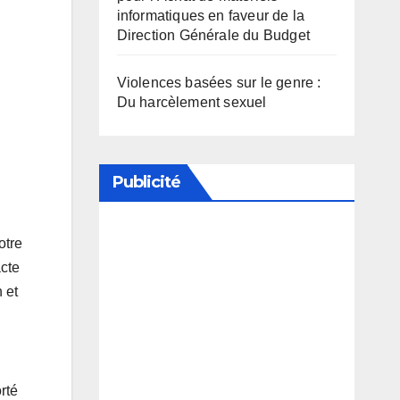
informatiques en faveur de la
Direction Générale du Budget
Violences basées sur le genre :
Du harcèlement sexuel
Publicité
otre
Soutenez notre média en
acte
désactivant votre bloqueur de
 et
publicité
rté