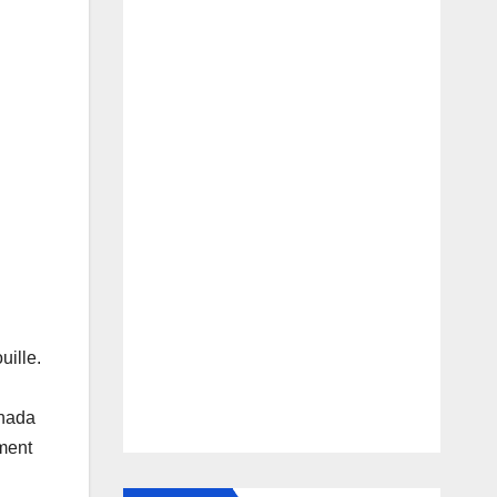
uille.
anada
ement