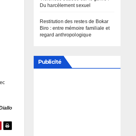
Du harcèlement sexuel
Restitution des restes de Bokar
Biro : entre mémoire familiale et
regard anthropologique
Publicité
vec
Soutenez notre média en
désactivant votre bloqueur de
publicité
iallo