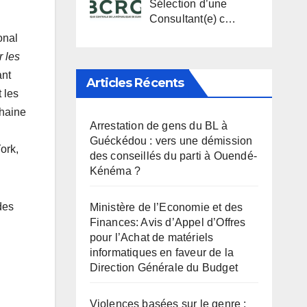
Sélection d’une
Consultant(e) c…
onal
r les
ant
Articles Récents
 les
chaine
Arrestation de gens du BL à
Guéckédou : vers une démission
ork,
des conseillés du parti à Ouendé-
Kénéma ?
des
Ministère de l’Economie et des
Finances: Avis d’Appel d’Offres
pour l’Achat de matériels
informatiques en faveur de la
Direction Générale du Budget
Violences basées sur le genre :