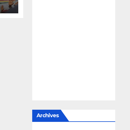
te,
Archives