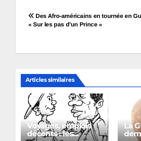
Navigation
Des Afro-américains en tournée en Gu
« Sur les pas d’un Prince »
de
l’article
Articles similaires
Voyages, emplois
La G
décents : les
dema