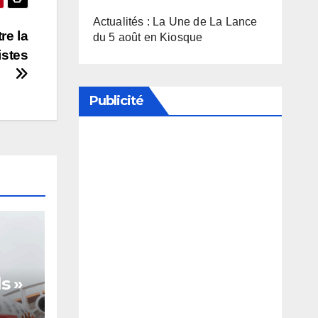
Actualités : La Une de La Lance
re la
du 5 août en Kiosque
istes
Publicité
Soutenez notre média en
désactivant votre bloqueur de
publicité
s »