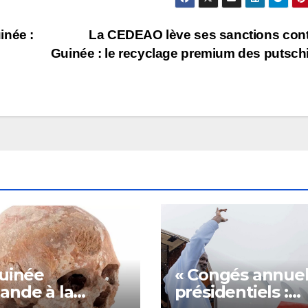
inée :
La CEDEAO lève ses sanctions cont
Guinée : le recyclage premium des putsch
uinée
« Congés annuel
nde à la
présidentiels :